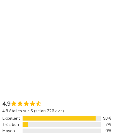
4,9
4,9 étoiles sur 5 (selon 226 avis)
Excellent
93%
Très bon
7%
Moyen
0%