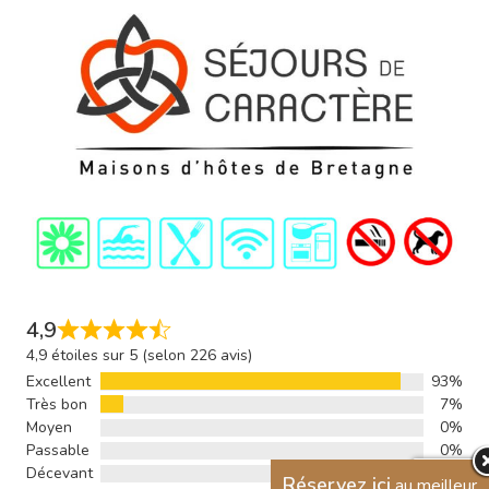
4,9
4,9 étoiles sur 5 (selon 226 avis)
Excellent
93%
Très bon
7%
Moyen
0%
Passable
0%
Décevant
0%
Réservez ici
au meilleur