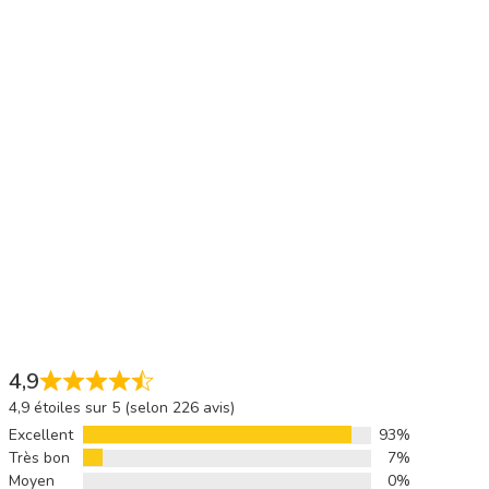
4,9
4,9 étoiles sur 5 (selon 226 avis)
Excellent
93%
Très bon
7%
Moyen
0%