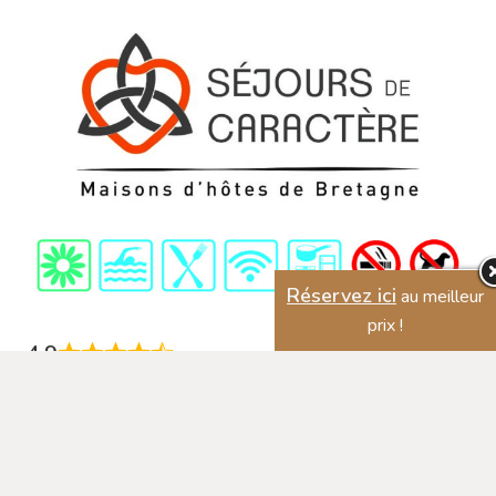
Réservez ici
au meilleur
prix !
4,9
4,9 étoiles sur 5 (selon 226 avis)
Excellent
93%
Très bon
7%
Moyen
0%
Passable
0%