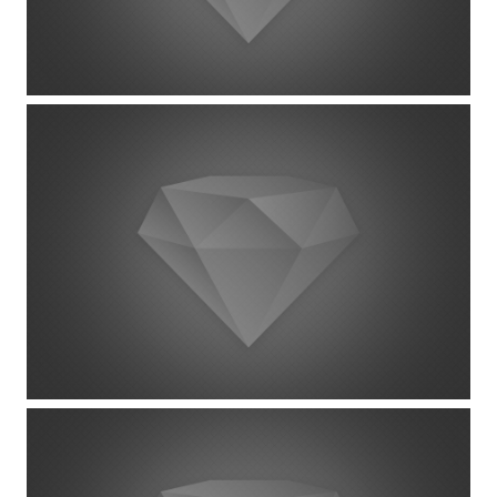
Project Example 4 – YouTube
Custom Project Link openning in a new
tab